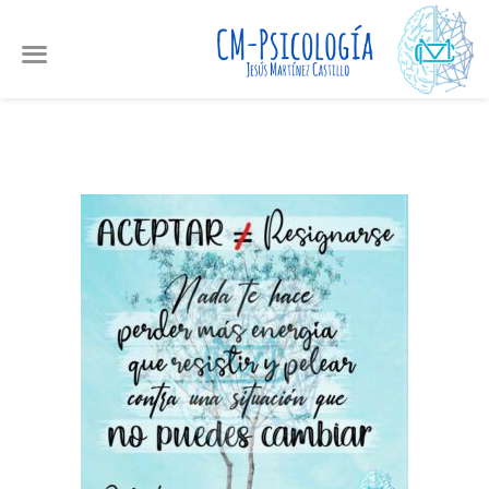
Ir
al
contenido