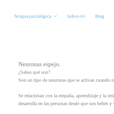
Ir
al
Terapia psicológica
Sobre mí
Blog
contenido
Neuronas espejo.
¿Sabes qué son?
Son un tipo de neuronas que se activan cuando re
Se relacionan con l
a empatía, aprendizaje y la im
desarrolla en las personas desde que son bebés 