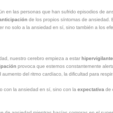
n en las personas que han sufrido episodios de ans
anticipación
de los propios síntomas de ansiedad. 
r no solo a la ansiedad en sí, sino también a los ef
dad, nuestro cerebro empieza a estar
hipervigilante
ipación
provoca que estemos constantemente alerta
umento del ritmo cardíaco, la dificultad para respi
o con la ansiedad en sí, sino con la
expectativa
de 
ue de ansiedad mientras hacías compras en el sup